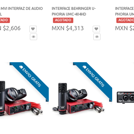
 MVI INTERFAZ DE AUDIO
INTERFACE BEHRINGER U-
INTERFACE
L
PHORIA UMC-404HD
PHORIA U
-
-
TADO
AGOTADO
AGOTAD
 $2,606
MXN $4,313
MXN $
ENVIO GRATIS
ENVIO GRATIS