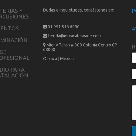
TERIAS Y
Dudas e inquietudes, contáctenos en:
P
RCUSIONES
01 951 516 6990
IENTOS
A
tienda@musicalesyaee.com
UMINACIÓN
Mier y Teran # 308 Colonia Centro CP
R
68000
SE
OFESIONAL
Oaxaca | México
DIO PARA
STALACIÓN