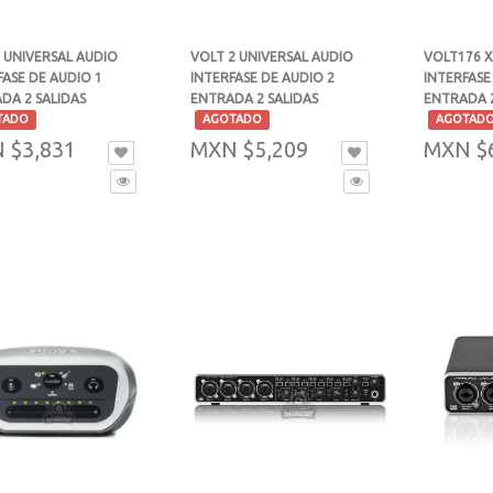
 UNIVERSAL AUDIO
VOLT 2 UNIVERSAL AUDIO
VOLT176 X
FASE DE AUDIO 1
INTERFASE DE AUDIO 2
INTERFASE
DA 2 SALIDAS
ENTRADA 2 SALIDAS
ENTRADA 2
-
-
TADO
AGOTADO
AGOTAD
 $3,831
MXN $5,209
MXN $