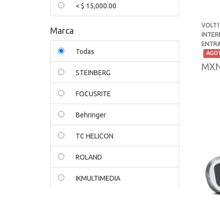
< $ 15,000.00
VOLT1
Marca
INTER
ENTRA
Todas
-
AGO
MXN
STEINBERG
FOCUSRITE
Behringer
TC HELICON
ROLAND
IKMULTIMEDIA
PRESONUS