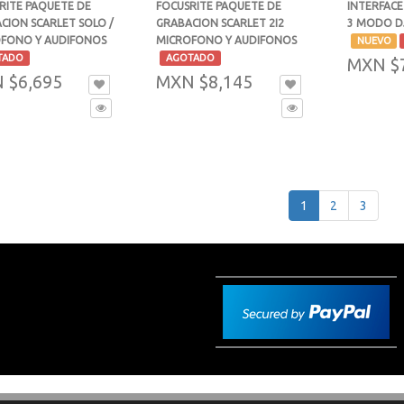
RITE PAQUETE DE
FOCUSRITE PAQUETE DE
INTERFACE
CION SCARLET SOLO /
GRABACION SCARLET 2I2
3 MODO D
FONO Y AUDIFONOS
MICROFONO Y AUDIFONOS
-
NUEVO
-
TADO
AGOTADO
MXN $
 $6,695
MXN $8,145
1
2
3