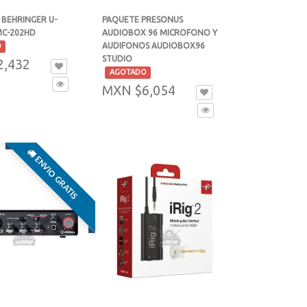
 BEHRINGER U-
PAQUETE PRESONUS
MC-202HD
AUDIOBOX 96 MICROFONO Y
AUDIFONOS AUDIOBOX96
O
STUDIO
2,432
-
AGOTADO
MXN $6,054
ENVIO GRATIS