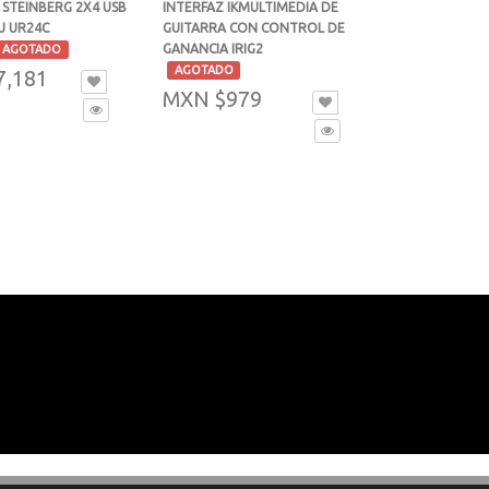
 STEINBERG 2X4 USB
INTERFAZ IKMULTIMEDIA DE
J UR24C
GUITARRA CON CONTROL DE
GANANCIA IRIG2
AGOTADO
-
AGOTADO
7,181
MXN $979