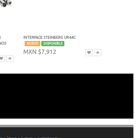
INTERFACE STEINBERG UR44C
N
-
NOS
NUEVO
DISPONIBLE
MXN $7,912