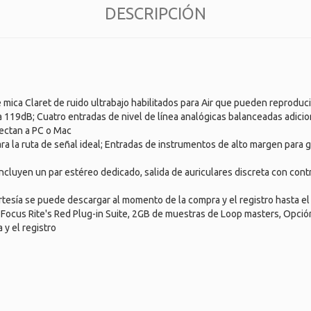
DESCRIPCIÓN
ica Claret de ruido ultrabajo habilitados para Air que pueden reproducir
ta 119dB; Cuatro entradas de nivel de línea analógicas balanceadas adici
ectan a PC o Mac
a la ruta de señal ideal; Entradas de instrumentos de alto margen para g
ncluyen un par estéreo dedicado, salida de auriculares discreta con cont
ortesía se puede descargar al momento de la compra y el registro hasta e
, Focus Rite's Red Plug-in Suite, 2GB de muestras de Loop masters, Opción
y el registro