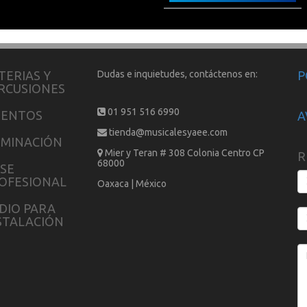
TERIAS Y
Dudas e inquietudes, contáctenos en:
P
RCUSIONES
01 951 516 6990
IENTOS
A
tienda@musicalesyaee.com
UMINACIÓN
Mier y Teran # 308 Colonia Centro CP
R
68000
SE
OFESIONAL
Oaxaca | México
DIO PARA
STALACIÓN