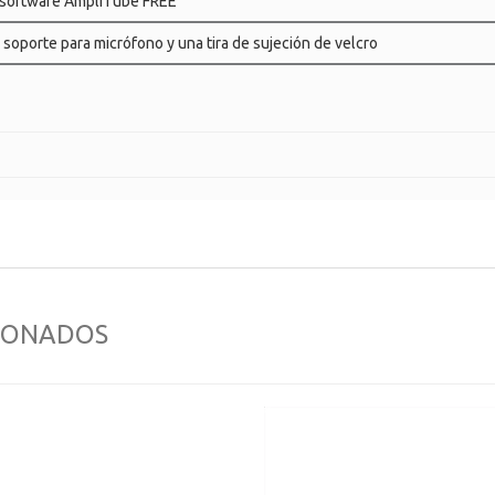
l software AmpliTube FREE
 soporte para micrófono y una tira de sujeción de velcro
IONADOS