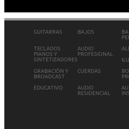
GUITARRAS
BAJOS
BA
PE
TECLADOS
AUDIO
AL
PIANOS Y
PROFESIONAL
SINTETIZADORES
IL
GRABACIÓN Y
CUERDAS
BO
BROADCAST
PR
EDUCATIVO
AUDIO
AU
RESIDENCIAL
IN