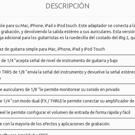
DESCRIPCIÓN
imple para su Mac, iPhone, iPad o iPod touch. Este adaptador se conecta a 
e grabación, y devolviendo la salida estéreo a sus auriculares. Esta versió
adicional para los guitarristas es la ruedecilla del costado del iRig 2, q
az de guitarra simple para Mac, iPhone, iPad y iPod Touch
 de 1/4 “acepta señal de nivel de instrumento de guitarra y bajo
 TRRS de 1/8 “envía la señal del instrumento y devuelve la señal estére
o
de auriculares de 1/8 “le permite monitorear su sonido en privado
de 1/4 “con modo dual (FX / THRU) le permite conectar su amplificador de 
 le permite configurar el volumen de entrada de forma rápida y fácil
 con la mayoría de los efectos y aplicaciones de grabación.