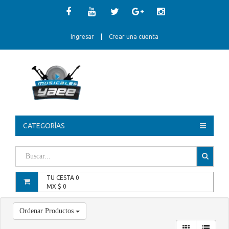
Ingresar
|
Crear una cuenta
CATEGORÍAS
TU CESTA
0
MX $
0
Ordenar Productos