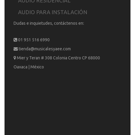
AUDIO RESIDENCIAL
AUDIO PARA INSTALACIÓN
Dudas e inquietudes, contáctenos en:
01 951 516 6990
tienda@musicalesyaee.com
Mier y Teran # 308 Colonia Centro CP 68000
Oaxaca | México