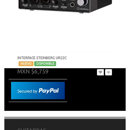
INTERFACE STEINBERG UR22C
-
NUEVO
DISPONIBLE
MXN $6,759