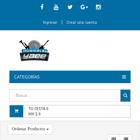
Ingresar
|
Crear una cuenta
CATEGORÍAS
TU CESTA
0
MX $
0
Ordenar Productos