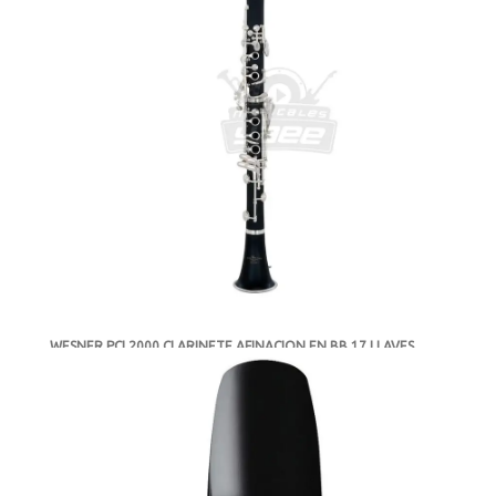
WESNER PCL2000 CLARINETE AFINACION EN BB 17 LLAVES
-
DISPONIBLE
MXN $5,598