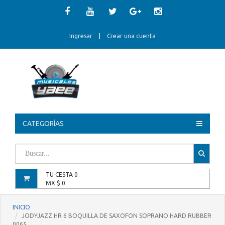
Ingresar
|
Crear una cuenta
CATEGORÍAS
TU CESTA
0
MX $
0
INICIO
JODYJAZZ HR 6 BOQUILLA DE SAXOFON SOPRANO HARD RUBBER
0065