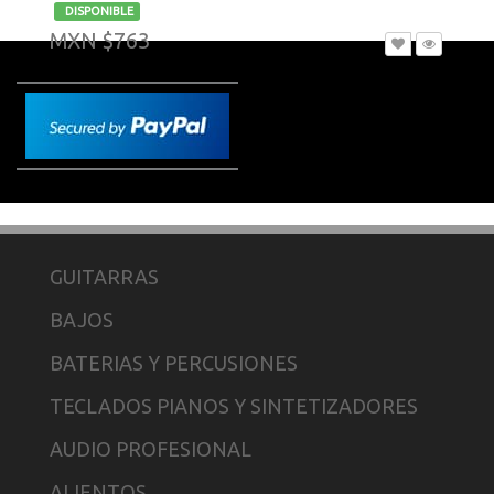
-
DISPONIBLE
MXN $763
GUITARRAS
BAJOS
BATERIAS Y PERCUSIONES
TECLADOS PIANOS Y SINTETIZADORES
AUDIO PROFESIONAL
ALIENTOS