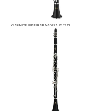
CLARINETE JUPITER SIB MADERA JCL737S
-
NUEVO
AGOTADO
MXN $18,353