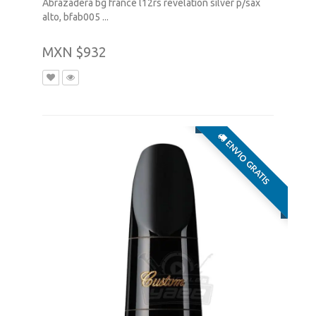
Abrazadera bg france l12rs revelation silver p/sax
alto, bfab005 ...
MXN $932
ENVIO GRATIS