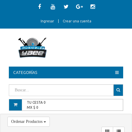
Ingresar
|
Crear una cuenta
CATEGORÍAS
TU CESTA
0
MX $
0
Ordenar Productos