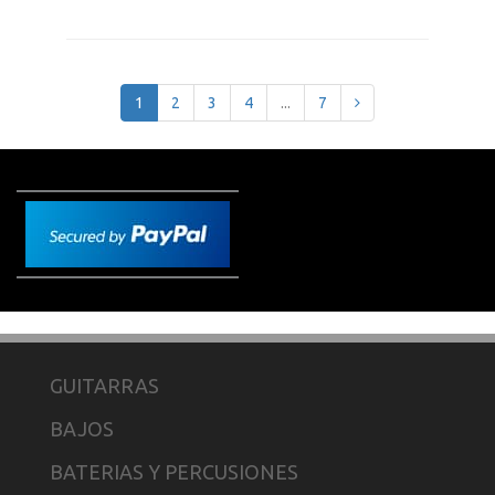
1
2
3
4
...
7
GUITARRAS
BAJOS
BATERIAS Y PERCUSIONES