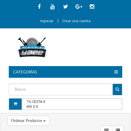
Ingresar
|
Crear una cuenta
CATEGORÍAS
TU CESTA
0
MX $
0
Ordenar Productos