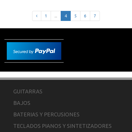
1
...
4
5
6
7
GUITARRAS
BAJOS
BATERIAS Y PERCUSIONES
TECLADOS PIANOS Y SINTETIZADORES