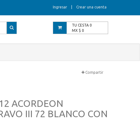
Ingresar
|
Crear una cuenta
TU CESTA
0
MX $
0
Compartir
12 ACORDEON
AVO III 72 BLANCO CON