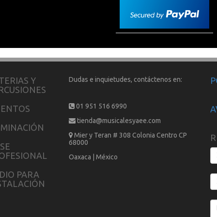
TERIAS Y
Dudas e inquietudes, contáctenos en:
P
RCUSIONES
01 951 516 6990
IENTOS
A
tienda@musicalesyaee.com
UMINACIÓN
Mier y Teran # 308 Colonia Centro CP
R
68000
SE
OFESIONAL
Oaxaca | México
DIO PARA
STALACIÓN