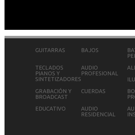
GUITARRAS
BAJOS
BA
PE
TECLADOS
AUDIO
AL
PIANOS Y
PROFESIONAL
SINTETIZADORES
IL
GRABACIÓN Y
CUERDAS
BO
BROADCAST
PR
EDUCATIVO
AUDIO
AU
RESIDENCIAL
IN