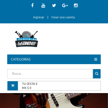
Ingresar
|
Crear una cuenta
CATEGORÍAS
TU CESTA
0
MX $
0