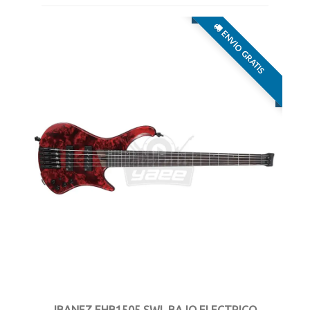
ENVIO GRATIS
IBANEZ EHB1505 SWL BAJO ELECTRICO