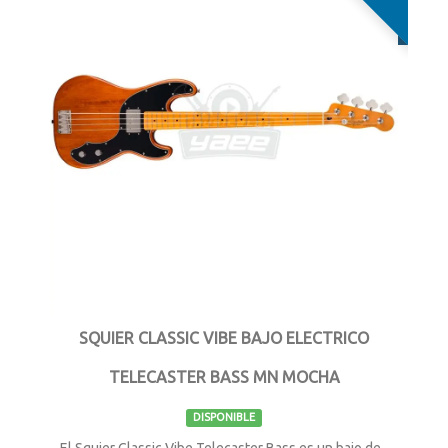
Pearl
HARTKE
GRETSCH
NUX
DARCO
MARTIN
LA SEVILLANA
JACKSON
SQUIER CLASSIC VIBE BAJO ELECTRICO
TELECASTER BASS MN MOCHA
DISPONIBLE
El Squier Classic Vibe Telecaster Bass es un bajo de