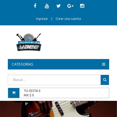
Ingresar
|
Crear una cuenta
CATEGORÍAS
TU CESTA
0
MX $
0