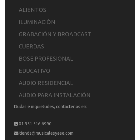
ALIENTOS
ILUMINACIÓN
GRABACIÓN Y BROADCAST
CUERDAS
BOSE PROFESIONAL
EDUCATIVO
AUDIO RESIDENCIAL
AUDIO PARA INSTALACIÓN
Dudas e inquietudes, contáctenos en:
01 951 516 6990
tienda@musicalesyaee.com