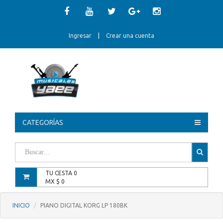
Ingresar
|
Crear una cuenta
CATEGORÍAS
TU CESTA
0
MX $
0
INICIO
PIANO DIGITAL KORG LP 180BK