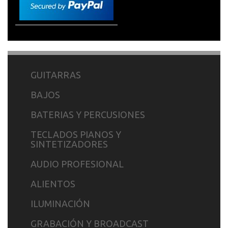
GUITARRAS
BAJOS
BATERIAS Y PERCUSIONES
TECLADOS PIANOS Y
SINTETIZADORES
AUDIO PROFESIONAL
ALIENTOS
ILUMINACIÓN
GRABACIÓN Y BROADCAST