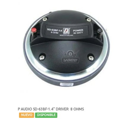
P AUDIO SD-63BF-1.4'' DRIVER 8 OHMS
-
NUEVO
DISPONIBLE
MXN $2,233