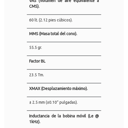
VAS (Volumen de aire equivalente a
CMS).
60 lt. (2.12 pies cúbicos).
MMS (Masa total del cono).
55.5 gr.
Factor BL
23.5 Tm.
XMAX (Desplazamiento máximo).
± 2.5 mm (±0.10” pulgadas).
Inductancia de la bobina móvil (Le @
1kHz).