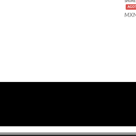
SHURE
-
AGO
PLANET WAVE
MXN
RADIAL
ART
RAPCO
Behringer
DB TECHNOLOGIES
DBX
SUPER BRIGHT
QMC
CLEVERSOUND