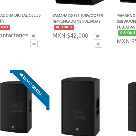
ADORA DIGITAL QSC 30
YAMAHA DXS18 SUBWOOFER
YAMAHA D
ES
AMPLIFICADO 18 PULGADAS
SUBWOOFE
-
PULGADAS
TADO
AGOTADO
-
DISPONIB
ntactanos
MXN $42,000
MXN $
ENVIO GRATIS