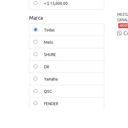
< $ 15,000.00
MEZCL
Marca
CANAL
-
AGO
Todas
Co
Melo
SHURE
DR
Yamaha
QSC
FENDER
Digisynthetic