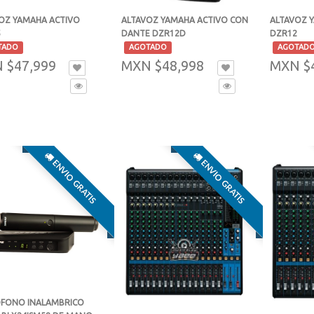
OZ YAMAHA ACTIVO
ALTAVOZ YAMAHA ACTIVO CON
ALTAVOZ 
5
DANTE DZR12D
DZR12
-
-
TADO
AGOTADO
AGOTAD
 $47,999
MXN $48,998
MXN $
ENVIO GRATIS
ENVIO GRATIS
FONO INALAMBRICO