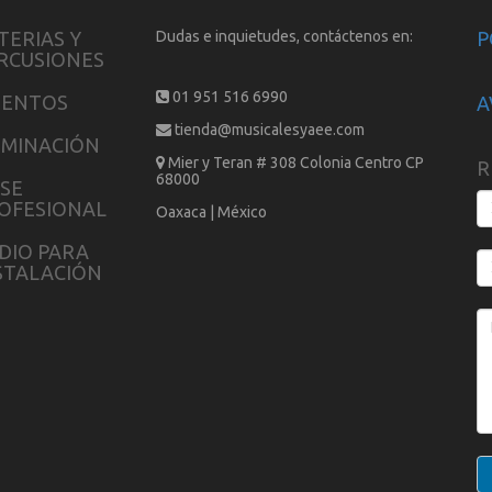
TERIAS Y
Dudas e inquietudes, contáctenos en:
P
RCUSIONES
01 951 516 6990
IENTOS
A
tienda@musicalesyaee.com
UMINACIÓN
Mier y Teran # 308 Colonia Centro CP
R
68000
SE
OFESIONAL
Oaxaca | México
DIO PARA
STALACIÓN