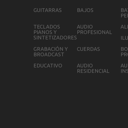
BACKSTAGE
GUITARRAS
BAJOS
BA
CLAYMORE
PE
TECLADOS
AUDIO
AL
GORILA
PIANOS Y
PROFESIONAL
SINTETIZADORES
IL
PAUDIO
GRABACIÓN Y
CUERDAS
BO
ELIPSIS
BROADCAST
PR
ALLEN
EDUCATIVO
AUDIO
AU
RESIDENCIAL
IN
JBL
SARAMONIC
NEUTRIK
MACKIE
AUDIOTECHNICA