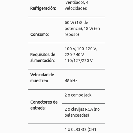
ventilador, 4
Refrigeración:
velocidades
60 W (1/8 de
potencia), 18 W (en
Consumo:
reposo)
100 V, 100-120 V,
Requisitos de
220-240 V,
alimentación:
110/127/220 V
Velocidad de
muestreo
48 kHz
2 x combo jack
Conectores de
entrada:
2 x clavijas RCA (no
balanceadas)
1 x CLR3-32 (CH1