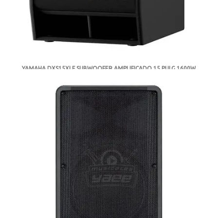
YAMAHA DXS15XLF SUBWOOFER AMPLIFICADO 15 PULG 1600W
-
DISPONIBLE
MXN $38,500