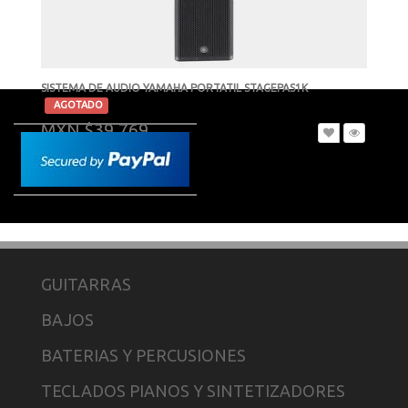
SISTEMA DE AUDIO YAMAHA PORTATIL STAGEPAS1K
-
AGOTADO
MXN $39,769
GUITARRAS
BAJOS
BATERIAS Y PERCUSIONES
TECLADOS PIANOS Y SINTETIZADORES