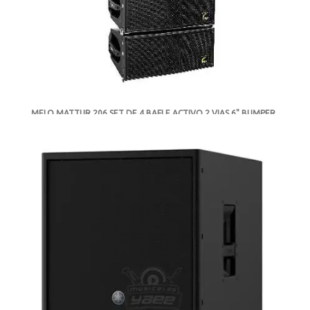
MELO MATTUR 206 SET DE 4 BAFLE ACTIVO 2 VIAS 6" BUMPER
Y SHACKELS
-
DISPONIBLE
MXN $45,609