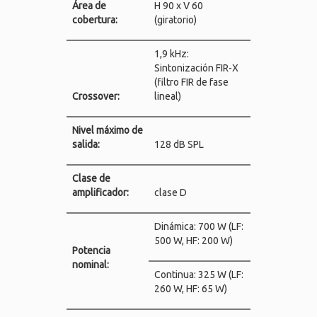
Área de
H 90 x V 60
cobertura:
(giratorio)
1,9 kHz:
Sintonización FIR-X
(filtro FIR de fase
Crossover:
lineal)
Nivel máximo de
salida:
128 dB SPL
Clase de
amplificador:
clase D
Dinámica: 700 W (LF:
500 W, HF: 200 W)
Potencia
nominal:
Continua: 325 W (LF:
260 W, HF: 65 W)