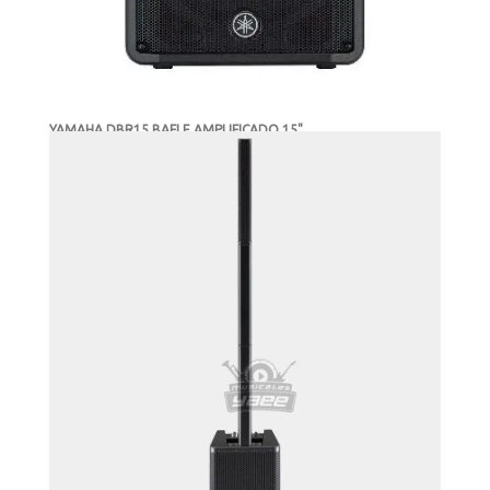
YAMAHA DBR15 BAFLE AMPLIFICADO 15"
-
DISPONIBLE
MXN $15,275