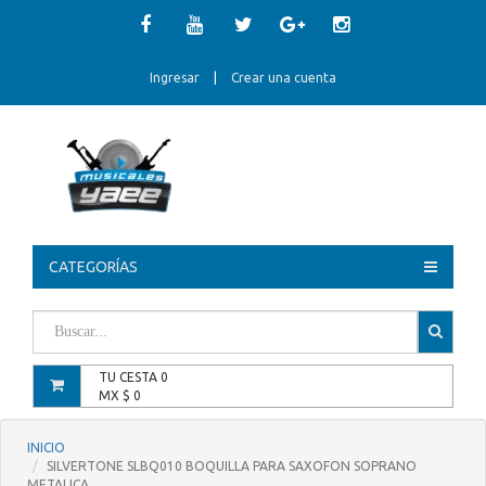
Ingresar
|
Crear una cuenta
CATEGORÍAS
TU CESTA
0
MX $
0
INICIO
SILVERTONE SLBQ010 BOQUILLA PARA SAXOFON SOPRANO
METALICA