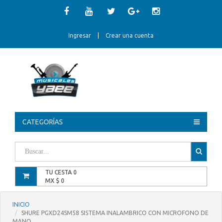
Ingresar
|
Crear una cuenta
CATEGORÍAS
TU CESTA
0
MX $
0
INICIO
SHURE PGXD24SM58 SISTEMA INALAMBRICO CON MICROFONO DE
MANO