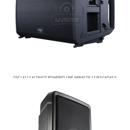
QSC LA112 ALTAVOZ POWERED LINE ARRAY DE 12 PULGADAS Y
2 VIAS 2400 W
-
DISPONIBLE
MXN $80,380