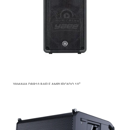
YAMAHA DBR10 BAFLE AMPLIFICADO 10"
-
NUEVO
DISPONIBLE
MXN $11,621