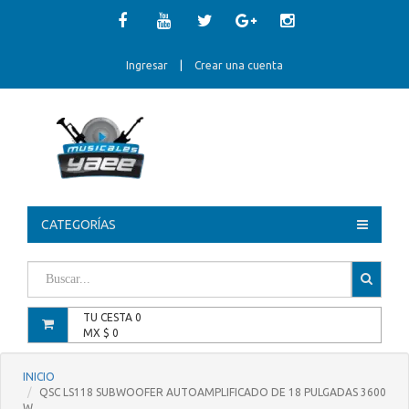
Ingresar
|
Crear una cuenta
CATEGORÍAS
TU CESTA
0
MX $
0
INICIO
QSC LS118 SUBWOOFER AUTOAMPLIFICADO DE 18 PULGADAS 3600
W