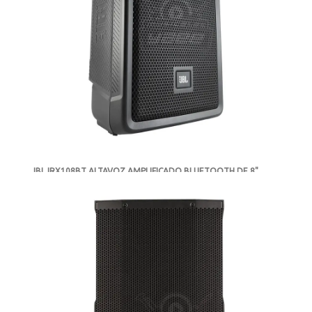
JBL IRX108BT ALTAVOZ AMPLIFICADO BLUETOOTH DE 8"
-
AGOTADO
MXN $9,562