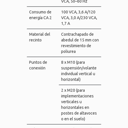
VCA, 50–60 Hz
Consumo de
100 VCA, 3,6 A/120
energía CA 2
VCA, 3,0 A/230 VCA,
1,7 A
Material del
Contrachapado de
recinto
abedul de 15 mm con
revestimiento de
poliurea
Puntos de
8 x M10 (para
conexión
suspensión/volante
individual vertical u
horizontal)
2 x M20 (para
implementaciones
verticales u
horizontales en
postes de altavoces
o en el suelo)