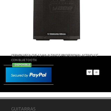
CERWIN VEGA CVE-12-NA ALTAVOZ PROFESIONAL ACTIVO 12"
CON BLUETOOTH
-
DISPONIBLE
MXN $11,922
GUITARRAS