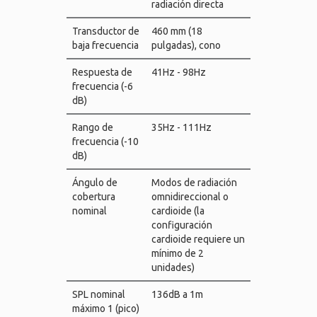
radiación directa
Transductor de
460 mm (18
baja frecuencia
pulgadas), cono
Respuesta de
41Hz - 98Hz
frecuencia (-6
dB)
Rango de
35Hz - 111Hz
frecuencia (-10
dB)
Ángulo de
Modos de radiación
cobertura
omnidireccional o
nominal
cardioide (la
configuración
cardioide requiere un
mínimo de 2
unidades)
SPL nominal
136dB a 1m
máximo 1 (pico)