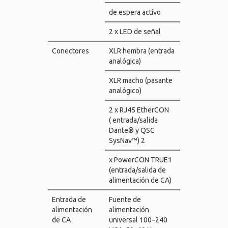
de espera activo
2 x LED de señal
Conectores
XLR hembra (entrada
analógica)
XLR macho (pasante
analógico)
2 x RJ45 EtherCON
( entrada/salida
Dante® y QSC
SysNav™) 2
x PowerCON TRUE1
(entrada/salida de
alimentación de CA)
Entrada de
Fuente de
alimentación
alimentación
de CA
universal 100–240