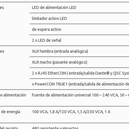
res
LED de alimentación LED
limitador activo LED
de espera activo
2 x LED de señal
es
XLR hembra (entrada analógica)
XLR macho (pasante analógico)
2 x RJ45 EtherCON ( entrada/salida Dante® y QSC Sy
x PowerCON TRUE1 (entrada/salida de alimentación d
e alimentación
Fuente de alimentación universal 100 – 240 VCA, 50 –
de energía
100 VCA, 1,8 A/120 VCA, 1,5 A/230 VCA, 1 A
del recinto
ABS resistente a impactos