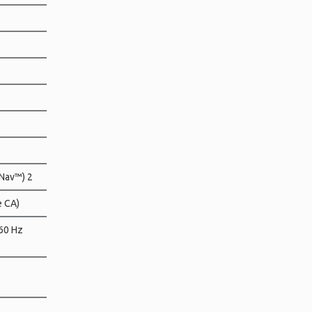
sNav™) 2
e CA)
 60 Hz