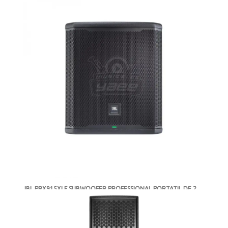
JBL PRX915XLF SUBWOOFER PROFESSIONAL PORTATIL DE 2
VÍAS 15"
-
AGOTADO
MXN $31,740