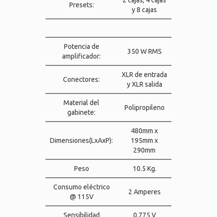
2 cajas, 4 cajas
Presets:
y 8 cajas
Potencia de
350 W RMS
amplificador:
XLR de entrada
Conectores:
y XLR salida
Material del
Polipropileno
gabinete:
480mm x
Dimensiones(LxAxP):
195mm x
290mm
Peso
10.5 Kg.
Consumo eléctrico
2 Amperes
@ 115V
Sensibilidad
0.775 V