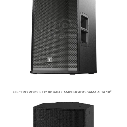
ELECTRO VOICE ETX10P BAFLE AMPLIFICADO GAMA ALTA 10"'
-
AGOTADO
MXN $35,227