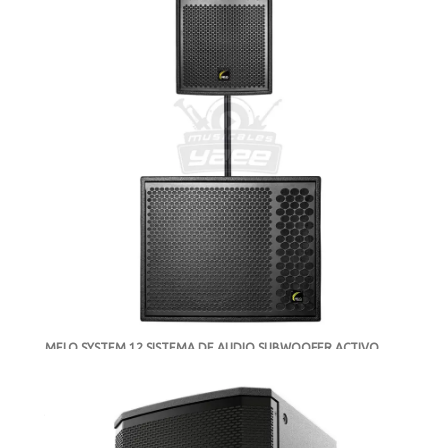
MELO SYSTEM 12 SISTEMA DE AUDIO SUBWOOFER ACTIVO
M18A /BAFLE AMPLIFICADO M12A
-
EN CAMINO
Contactanos para informes de
precio