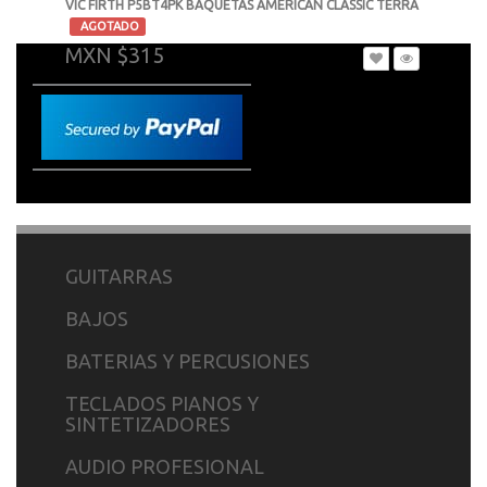
VIC FIRTH P5BT4PK BAQUETAS AMERICAN CLASSIC TERRA
-
AGOTADO
MXN $315
GUITARRAS
BAJOS
BATERIAS Y PERCUSIONES
TECLADOS PIANOS Y
SINTETIZADORES
AUDIO PROFESIONAL