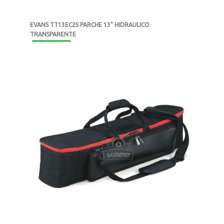
EVANS TT13EC2S PARCHE 13" HIDRAULICO
TRANSPARENTE
-
DISPONIBLE
MXN $643