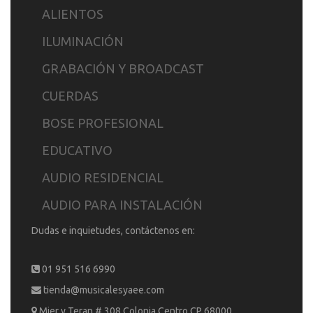
ALIENTOS
ILUMINACIÓN
GRABACIÓN Y BROADCAST
CUERDAS
BOSE PROFESIONAL
EDUCATIVO
AUDIO RESIDENCIAL
AUDIO PARA INSTALACIÓN
Dudas e inquietudes, contáctenos en:
01 951 516 6990
tienda@musicalesyaee.com
Mier y Teran # 308 Colonia Centro CP 68000