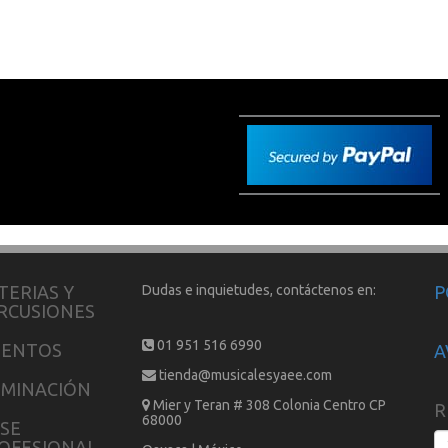
TERIAS Y
Dudas e inquietudes, contáctenos en:
P
RCUSIONES
01 951 516 6990
IENTOS
A
tienda@musicalesyaee.com
UMINACIÓN
Mier y Teran # 308 Colonia Centro CP
R
68000
SE
OFESIONAL