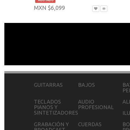
AGOTADO
MXN $6,099
GUITARRAS
BAJOS
BA
PE
TECLADOS
AUDIO
AL
PIANOS Y
PROFESIONAL
SINTETIZADORES
IL
GRABACIÓN Y
CUERDAS
BO
BROADCAST
PR