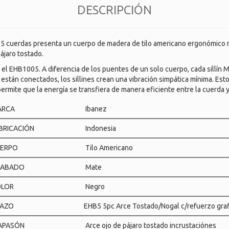
DESCRIPCIÓN
 cuerdas presenta un cuerpo de madera de tilo americano ergonómico mo
ájaro tostado.
 el EHB1005. A diferencia de los puentes de un solo cuerpo, cada sillín
están conectados, los sillines crean una vibración simpática mínima. Esto
permite que la energía se transfiera de manera eficiente entre la cuerda y
ARCA
Ibanez
BRICACIÓN
Indonesia
ERPO
Tilo Americano
CABADO
Mate
LOR
Negro
AZO
EHB5 5pc Arce Tostado/Nogal c/refuerzo graf
APASÓN
Arce ojo de pájaro tostado incrustaciónes