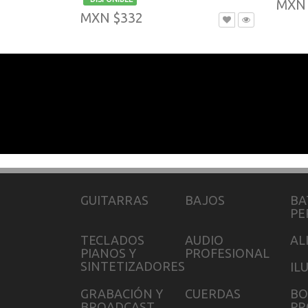
MXN 
MXN $332
GUITARRAS
BAJOS
BA
PE
TECLADOS
AUDIO
AL
PIANOS Y
PROFESIONAL
SINTETIZADORES
IL
GRABACIÓN Y
CUERDAS
BO
BROADCAST
PR