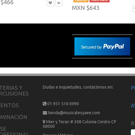
$466
MXN $643
TERIAS Y
Dudas e inquietudes, contáctenos en:
P
RCUSIONES
01 951 516 6990
IENTOS
A
tienda@musicalesyaee.com
UMINACIÓN
Mier y Teran # 308 Colonia Centro CP
R
68000
SE
OFESIONAL