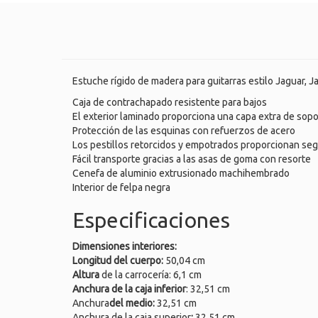
Estuche rígido de madera para guitarras estilo Jaguar, J
Caja de contrachapado resistente para bajos
El exterior laminado proporciona una capa extra de sop
Protección de las esquinas con refuerzos de acero
Los pestillos retorcidos y empotrados proporcionan seg
Fácil transporte gracias a las asas de goma con resorte
Cenefa de aluminio extrusionado machihembrado
Interior de felpa negra
Especificaciones
Dimensiones interiores:
Longitud del cuerpo:
50,04 cm
Altura
de la carrocería: 6,1 cm
Anchura de la caja inferior
: 32,51 cm
Anchura
del medio:
32,51 cm
Anchura de la caja superior
:
32,51 cm