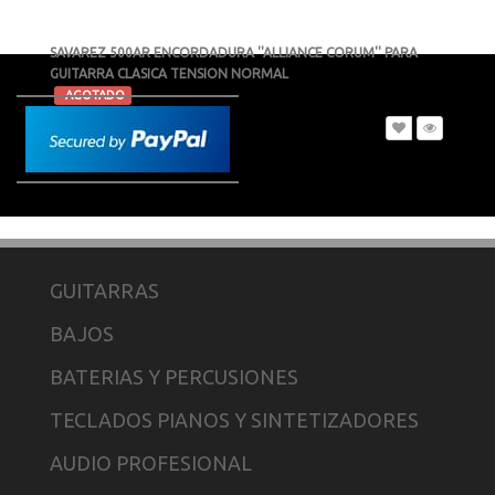
SAVAREZ 500AR ENCORDADURA ''ALLIANCE CORUM'' PARA
GUITARRA CLASICA TENSION NORMAL
-
AGOTADO
MXN $549
GUITARRAS
BAJOS
BATERIAS Y PERCUSIONES
TECLADOS PIANOS Y SINTETIZADORES
AUDIO PROFESIONAL