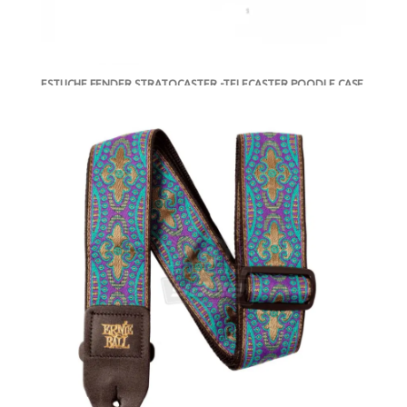
ESTUCHE FENDER STRATOCASTER -TELECASTER POODLE CASE
BROWN
-
NUEVO
AGOTADO
MXN $3,802