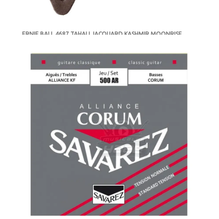
ERNIE BALL 4687 TAHALI JACQUARD KASHMIR MOONRISE
-
DISPONIBLE
MXN $610