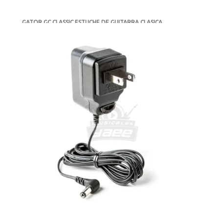
GATOR GC CLASSIC ESTUCHE DE GUITARRA CLASICA
-
DISPONIBLE
MXN $2,874