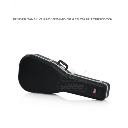
FENDER TAHALI CUERO VEGANO DE 6.35 CM BUTTERSCOTCH
BLONDE
-
DISPONIBLE
MXN $725