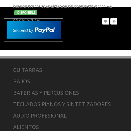
DUNLOP ECB003US ADAPTADOR DE CORRIENTE 9V 200 MA
-
DISPONIBLE
MXN $479
GUITARRAS
BAJOS
BATERIAS Y PERCUSIONES
TECLADOS PIANOS Y SINTETIZADORES
AUDIO PROFESIONAL
ALIENTOS