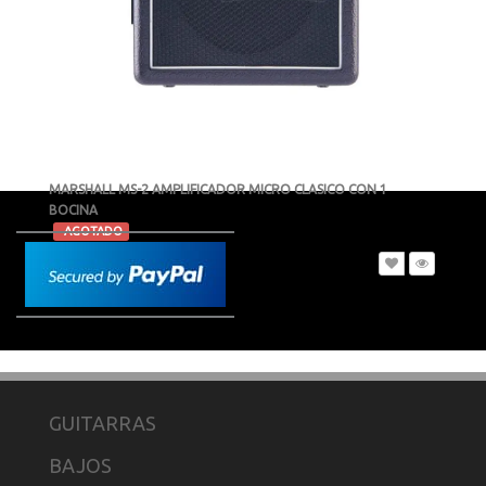
MARSHALL MS-2 AMPLIFICADOR MICRO CLASICO CON 1
BOCINA
-
AGOTADO
MXN $1,262
GUITARRAS
BAJOS