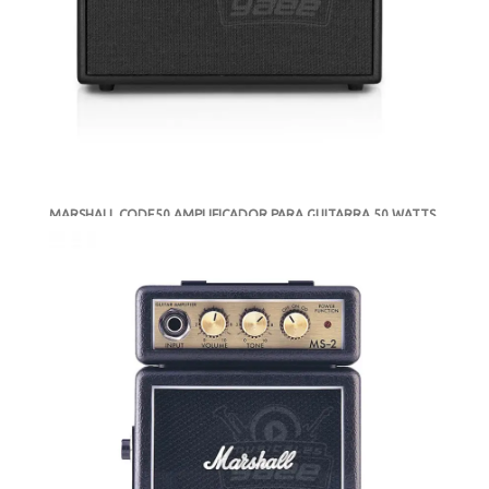
MARSHALL CODE50 AMPLIFICADOR PARA GUITARRA 50 WATTS
CON BLUETOOTH Y USB
-
AGOTADO
MXN $9,717