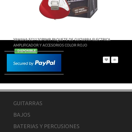
YAMAHA EG112GPIIMR PAQUETE DE GUITARRA ELECTRICA
AMPLIFICADOR Y ACCESORIOS COLOR ROJO
-
DISPONIBLE
MXN $8,398
GUITARRAS
BAJOS
BATERIAS Y PERCUSIONES