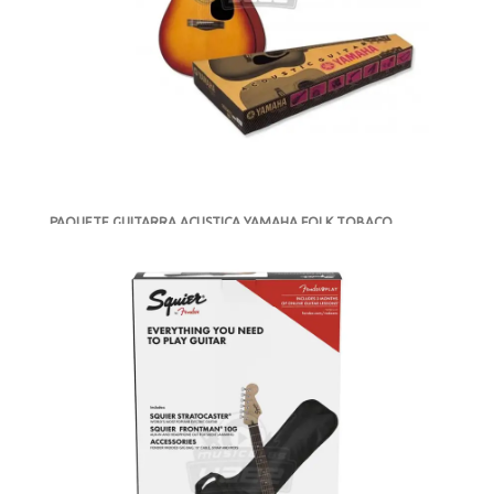
PAQUETE GUITARRA ACUSTICA YAMAHA FOLK TOBACO
BROWN SUNBURST F310PTBS
-
NUEVO
AGOTADO
MXN $5,198