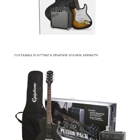
GUITARRA ELECTRICA FENDER SQUIER AFFINITY
STRATOCASTER GB 10G SUNBURST
-
AGOTADO
MXN $5,149