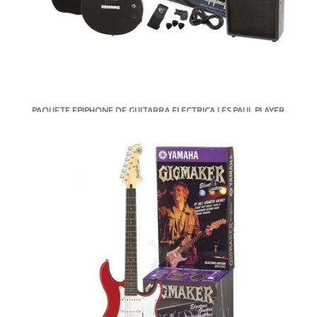
PAQUETE EPIPHONE DE GUITARRA ELECTRICA LES PAUL PLAYER
PACK EBONY PPEG-EGL1EBCH1
-
DISPONIBLE
MXN $6,419