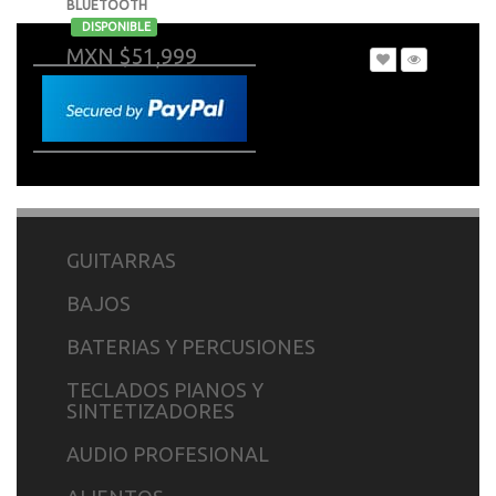
BLUETOOTH
-
DISPONIBLE
MXN $51,999
GUITARRAS
BAJOS
BATERIAS Y PERCUSIONES
TECLADOS PIANOS Y
SINTETIZADORES
AUDIO PROFESIONAL