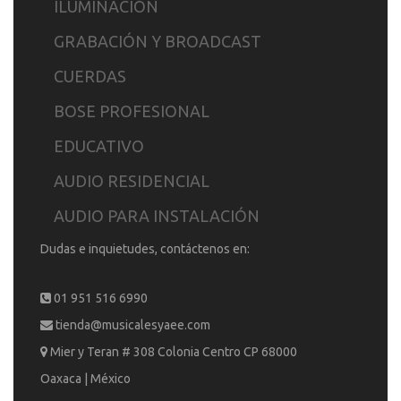
ILUMINACIÓN
GRABACIÓN Y BROADCAST
CUERDAS
BOSE PROFESIONAL
EDUCATIVO
AUDIO RESIDENCIAL
AUDIO PARA INSTALACIÓN
Dudas e inquietudes, contáctenos en:
01 951 516 6990
tienda@musicalesyaee.com
Mier y Teran # 308 Colonia Centro CP 68000
Oaxaca | México