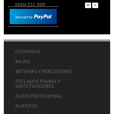
MXN $51,999
GUITARRAS
BAJOS
BATERIAS Y PERCUSIONES
TECLADOS PIANOS Y
SINTETIZADORES
AUDIO PROFESIONAL
ALIENTOS