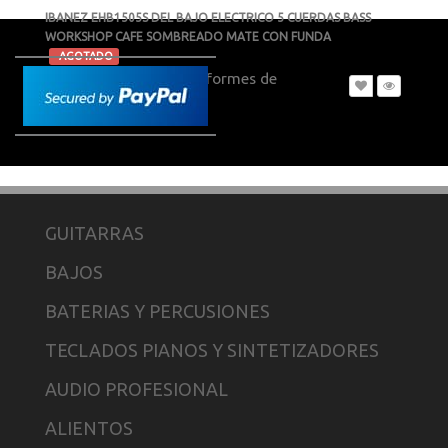
IBANEZ EHB1505S DEL BAJO ELECTRICO 5 CUERDAS BASS
WORKSHOP CAFE SOMBREADO MATE CON FUNDA
-
AGOTADO
Contactanos para informes de
precio
GUITARRAS
BAJOS
BATERIAS Y PERCUSIONES
TECLADOS PIANOS Y SINTETIZADORES
AUDIO PROFESIONAL
ALIENTOS